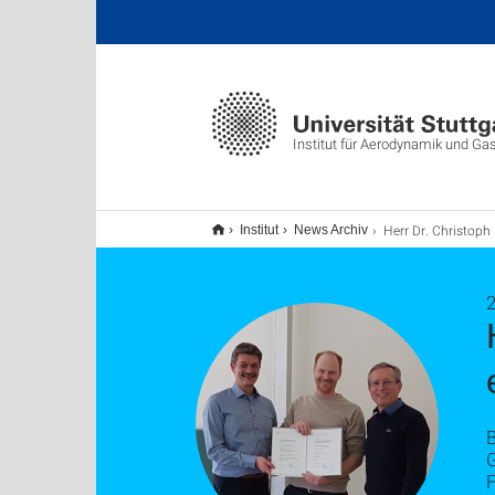
Institut für Aerodynamik und G
Herr Dr. Christoph Wenzel zum Privatdozenten ernannt
Institut
News Archiv
B
F