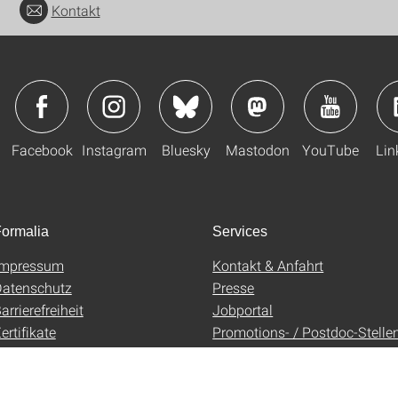
Kontakt
Facebook
Instagram
Bluesky
Mastodon
YouTube
Lin
ormalia
Services
Impressum
Kontakt & Anfahrt
atenschutz
Presse
arrierefreiheit
Jobportal
ertifikate
Promotions- / Postdoc-Stelle
AGB
Uni-Shop