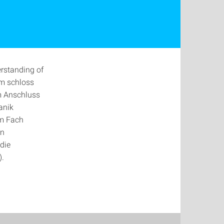
rstanding of
um schloss
Im Anschluss
anik
em Fach
en
die
).