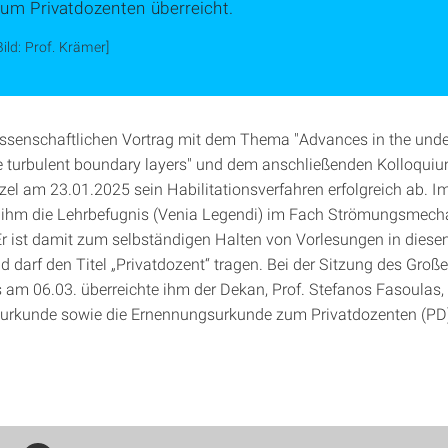
zum Privatdozenten überreicht.
Bild: Prof. Krämer]
ssenschaftlichen Vortrag mit dem Thema "Advances in the unde
 turbulent boundary layers" und dem anschließenden Kolloqui
zel am 23.01.2025 sein Habilitationsverfahren erfolgreich ab. 
 ihm die Lehrbefugnis (Venia Legendi) im Fach Strömungsmech
Er ist damit zum selbständigen Halten von Vorlesungen in dies
d darf den Titel „Privatdozent“ tragen. Bei der Sitzung des Groß
s am 06.03. überreichte ihm der Dekan, Prof. Stefanos Fasoulas, 
surkunde sowie die Ernennungsurkunde zum Privatdozenten (PD