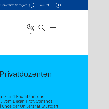
Uni
versität Stuttgart
F
akultät
06
 Privatdozenten
 Luft- und Raumfahrt und
25 vom Dekan Prof. Stefanos
unde der Universität Stuttgart