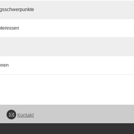
gsschwerpunkte
nteressen
onen
Kontakt