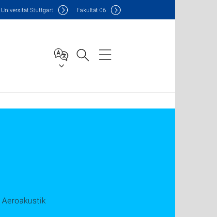
Uni
versität Stuttgart
F
akultät
06
d Aeroakustik