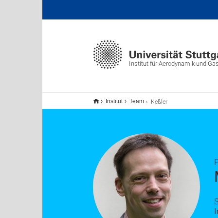
Institut für Aerodynamik und G
Keßler
Institut
Team
P
S